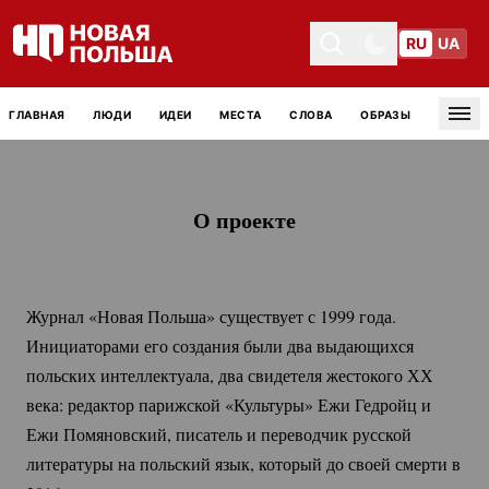
RU
UA
Toggle theme
Toggle theme
ГЛАВНАЯ
ЛЮДИ
ИДЕИ
МЕСТА
СЛОВА
ОБРАЗЫ
Tog
О проекте
Журнал «Новая Польша» существует с 1999 года. 
Инициаторами его создания были два выдающихся 
польских интеллектуала, два свидетеля жестокого ХХ 
века: редактор парижской «Культуры» Ежи Гедройц и 
Ежи Помяновский, писатель и переводчик русской 
литературы на польский язык, который до своей смерти в 