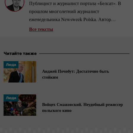
Публицист и журналист портала «Белсат». В
прошлом многолетний журналист
еженедельника Newsweek Polska. Автор
четырех книг, посвященных событиям
Все тексты
Евромайдана и войне на Донбассе, а также
биографий Владимира Путина и Александра
Лукашенко. Эксперт, занимающийся
Читайте также
исследованием политического рынка и
Люди
экономики стран Центральной и Восточной
Анджей Почобут: Достаточно быть
Европы.
стойким
Люди
Войцех Смажовский. Неудобный режиссер
польского кино