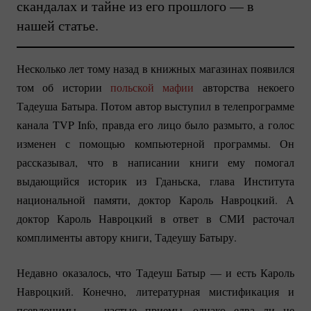
скандалах и тайне из его прошлого — в
нашей статье.
Несколько лет тому назад в книжных магазинах появился
том об истории
польской мафии
авторства некоего
Тадеуша Батыра. Потом автор выступил в телепрограмме
канала TVP Info, правда его лицо было размыто, а голос
изменен с помощью компьютерной программы. Он
рассказывал, что в написании книги ему помогал
выдающийся историк из Гданьска, глава Института
национальной памяти, доктор Кароль Навроцкий. А
доктор Кароль Навроцкий в ответ в СМИ расточал
комплименты автору книги, Тадеушу Батыру.
Недавно оказалось, что Тадеуш Батыр — и есть Кароль
Навроцкий. Конечно, литературная мистификация и
псевдонимы — частые приемы, однако едва ли не