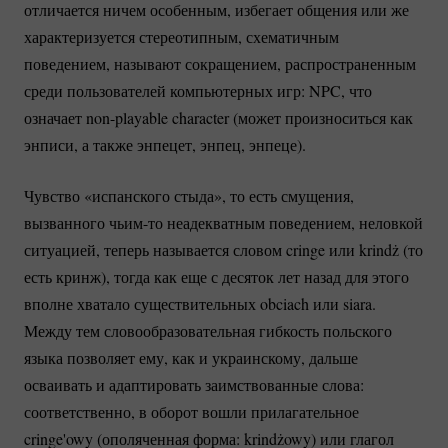
отличается ничем особенным, избегает общения или же
характеризуется стереотипным, схематичным
поведением, называют сокращением, распространенным
среди пользователей компьютерных игр: NPC, что
означает
non-playable
character (может произноситься как
энписи, а также энпецет, энпец, энпеце).
Чувство «испанского стыда», то есть смущения,
вызванного
чьим-то
неадекватным поведением, неловкой
ситуацией, теперь называется словом cringe или krindż (то
есть кринж), тогда как еще с десяток лет назад для этого
вполне хватало существительных obciach или siara.
Между тем словообразовательная гибкость польского
языка позволяет ему, как и украинскому, дальше
осваивать и адаптировать заимствованные слова:
соответственно, в оборот вошли прилагательное
cringe'owy (ополяченная форма: krindżowy) или глагол