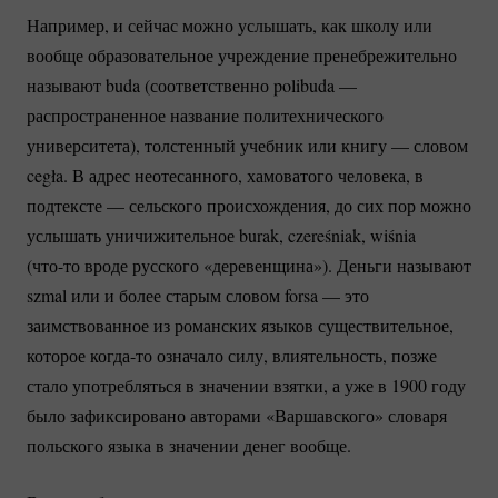
Например, и сейчас можно услышать, как школу или
вообще образовательное учреждение пренебрежительно
называют buda (соответственно polibuda —
распространенное название политехнического
университета), толстенный учебник или книгу — словом
cegła. В адрес неотесанного, хамоватого человека, в
подтексте — сельского происхождения, до сих пор можно
услышать уничижительное burak, czereśniak, wiśnia
(что-то
вроде русского «деревенщина»). Деньги называют
szmal или и более старым словом forsa — это
заимствованное из романских языков существительное,
которое
когда-то
означало силу, влиятельность, позже
стало употребляться в значении взятки, а уже в 1900 году
было зафиксировано авторами «Варшавского» словаря
польского языка в значении денег вообще.