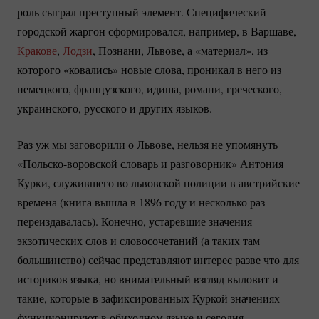
роль сыграл преступный элемент. Специфический
городской жаргон сформировался, например, в Варшаве,
Кракове
,
Лодзи
, Познани, Львове, а «материал», из
которого «ковались» новые слова, проникал в него из
немецкого, французского, идиша, романи, греческого,
украинского, русского и других языков.
Раз уж мы заговорили о Львове, нельзя не упомянуть
«Польско-воровской
словарь и разговорник» Антония
Курки, служившего во львовской полиции в австрийские
времена (книга вышла в 1896 году и несколько раз
переиздавалась). Конечно, устаревшие значения
экзотических слов и словосочетаний (а таких там
большинство) сейчас представляют интерес разве что для
историков языка, но внимательный взгляд выловит и
такие, которые в зафиксированных Куркой значениях
функционируют в обиходном языке и сегодня.