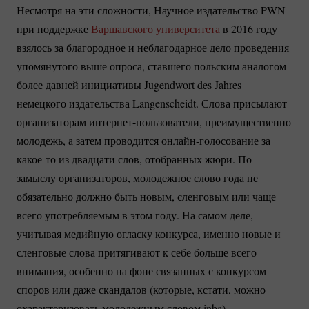
Несмотря на эти сложности, Научное издательство PWN
при поддержке
Варшавского университета
в 2016 году
взялось за благородное и неблагодарное дело проведения
упомянутого выше опроса, ставшего польским аналогом
более давней инициативы Jugendwort des Jahres
немецкого издательства Langenscheidt. Слова присылают
организаторам
интернет-пользователи
, преимущественно
молодежь, а затем проводится
онлайн-голосование
за
какое-то
из двадцати слов, отобранных жюри. По
замыслу организаторов, молодежное слово года не
обязательно должно быть новым, сленговым или чаще
всего употребляемым в этом году. На самом деле,
учитывая медийную огласку конкурса, именно новые и
сленговые слова притягивают к себе больше всего
внимания, особенно на фоне связанных с конкурсом
споров или даже скандалов (которые, кстати, можно
охарактеризовать молодежным словом inba).