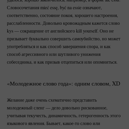
Словосочетания mieć essę, być na essie означают,
соответственно, состояние покоя, хорошего настроения,
расслабленности. Довольно кровожадным кажется слово
kys — сокращение от английского kill yourself. Оно не
призывает буквально совершить самоубийство, но может
употребляться и как способ завершения спора, и как
способ агрессивного или шутливого унижения
собеседника, и как призыв отцепиться или опомниться.
«Молодежное слово года»: одним словом, XD
Желание даже очень схематично представить
молодежный сленг — дело довольно рискованное,
учитывая текучесть, динамичность, гетерогенность этого
языкового явления. Бывает,
какое-то
слово или