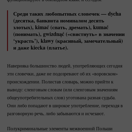
Среди таких любопытных словечек — dycha
(десятка, банкнота номиналом десять
злотых), kimać (спать, дремать), kumać
(понимать), gwizdnąć («свистнуть» в значении
‘украсть’), klawy (красивый, замечательный)
и даже kiecka (платье).
Наверняка большинство людей, употребляющих сегодня
эти словечки, даже не подозревают об их «воровском»
происхождении. Полистав словарь, можно прийти к
выводу: сленговым словам (или сленговым значениям
общеупотребительных слов) уготована разная судьба.
Они либо попадают в широкое употребление, переходя в
разговорную речь, либо забываются и исчезают.
Полукриминальные элементы межвоенной Польши