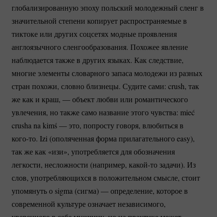
глобализированную эпоху польский молодежный сленг в
значительной степени копирует распространяемые в
тиктоке или других соцсетях модные проявления
англоязычного сленгообразования. Похожее явление
наблюдается также в других языках. Как следствие,
многие элементы словарного запаса молодежи из разных
стран похожи, словно близнецы. Судите сами: crush, так
же как и краш, — объект любви или романтического
увлечения, но также само название этого чувства: mieć
crusha na kimś — это, попросту говоря, влюбиться в
кого-то.
Izi (ополяченная форма прилагательного easy),
так же как «изи», употребляется для обозначения
легкости, несложности (например,
какой-то
задачи). Из
слов, употребляющихся в положительном смысле, стоит
упомянуть о sigma (сигма) — определение, которое в
современной культуре означает независимого,
уверенного в себе мужчину, но на практике может