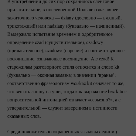
В употреблении до сих пор сохранилось сленговое
прилагательное, в послевоенной Польше означавшее
зажиточного человека — dziany (дословно — вязаный,
трикотажный) или nadziany (буквально — начиненный).
Выдержало испытание временем и одобрительное
определение czad (существительное), czadowy
(прилагательное), czadowo (наречие) и соответствующее
восклицание, означающее восхищение: Ale czad! К
старожилам разговорного стиля относится и слово kit
(буквально — оконная замазка) в значении ‘вранье’;
соответственно фразеологизм wciskać kit означает то же,
что вешать лапшу на уши, тогда как выражение bez kitu с
вопросительной интонацией означает «серьезно?», а с
утвердительной — служит заверением в истинности
сказанных слов.
Среди положительно окрашенных языковых единиц