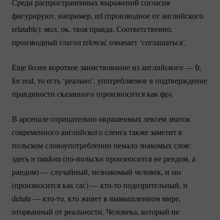
Среди распространенных выражений согласия
фигурируют, например, rel (производное от английского
relatable): мол, ок, твоя правда. Соответственно,
производный глагол relować означает ‘соглашаться’.
Еще более короткое заимствование из английского — fr,
for real, то есть ‘реально’, употребляемое в подтверждение
правдивости сказанного (произносится как фр).
В арсенале отрицательно окрашенных лексем знаток
современного английского сленга также заметит в
польском словоупотреблении немало знакомых слов:
здесь и random
(по-польски
произносится не рендом, а
рандом) — случайный, незнакомый человек, и sus
(произносится как сас) —
кто-то
подозрительный, и
delulu —
кто-то
, кто живет в вымышленном мире,
оторванный от реальности. Человека, который не