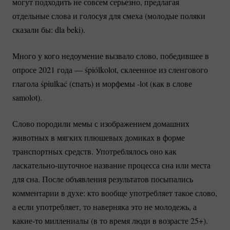
могут подходить не совсем серьезно, предлагая
отдельные слова и голосуя для смеха (молодые поляки
сказали бы: dla beki).
Много у кого недоумение вызвало слово, победившее в
опросе 2021 года — śpiólkolot, склеенное из сленгового
глагола śpiulkać (спать) и морфемы -lot (как в слове
samolot).
Слово породили мемы с изображением домашних
животных в мягких плюшевых домиках в форме
транспортных средств. Употреблялось оно как
ласкательно-шуточное
название процесса сна или места
для сна. После объявления результатов посыпались
комментарии в духе: кто вообще употребляет такое слово,
а если употребляет, то наверняка это не молодежь, а
какие-то
миллениалы (в то время люди в возрасте 25+).