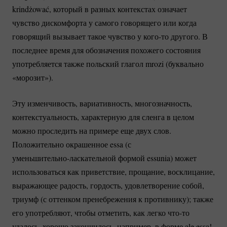
krindżować, который в разных контекстах означает
чувство дискомфорта у самого говорящего или когда
говорящий вызывает такое чувство у
кого-то
другого. В
последнее время для обозначения похожего состояния
употребляется также польский глагол mrozi (буквально
«морозит»).
Эту изменчивость, вариативность, многозначность,
контекстуальность, характерную для сленга в целом
можно проследить на примере еще двух слов.
Положительно окрашенное essa (с
уменьшительно-ласкательной
формой essunia) может
использоваться как приветствие, прощание, восклицание,
выражающее радость, гордость, удовлетворение собой,
триумф (с оттенком пренебрежения к противнику); также
его употребляют, чтобы отметить, как легко
что-то
удалось, хорошо закончилось, например, в форме ale essa!