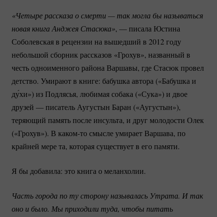
«Четыре рассказа о смерти — так могла бы называться 
новая книга Анджея Стасюка»
, — писала Юстина
Соболевская в рецензии на вышедший в 2012 году
небольшой сборник рассказов «Грохув», названный в
честь одноименного района Варшавы, где Стасюк провел
детство. Умирают в книге: бабушка автора («Бабушка и
ду́хи») из Подлясья, любимая собака («Сука») и двое
друзей — писатель Аугустын Баран («Аугустын»),
теряющий память после инсульта, и друг молодости Олек
(«Грохув»). В
каком-то
смысле умирает Варшава, по
крайней мере та, которая существует в его памяти.
Я бы добавила: это книга о меланхолии.
Часть города по ту сторону называлась Утрата. И так 
оно и было. Мы приходили туда, чтобы питать 