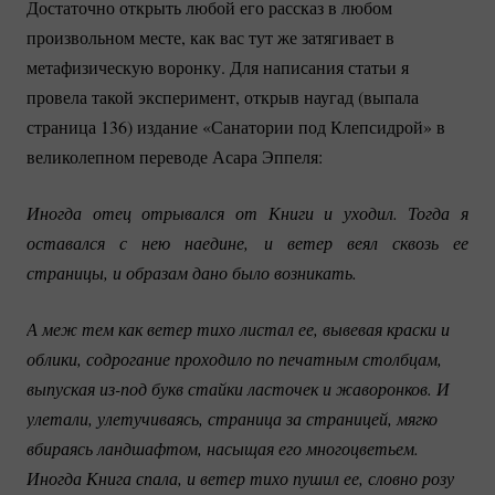
Достаточно открыть любой его рассказ в любом
произвольном месте, как вас тут же затягивает в
метафизическую воронку. Для написания статьи я
провела такой эксперимент, открыв наугад (выпала
страница 136) издание «Санатории под Клепсидрой» в
великолепном переводе Асара Эппеля:
Иногда отец отрывался от Книги и уходил. Тогда я 
оставался с нею наедине, и ветер веял сквозь ее 
страницы, и образам дано было возникать.
А меж тем как ветер тихо листал ее, вывевая краски и 
облики, содрогание проходило по печатным столбцам, 
выпуская 
из-под
 букв стайки ласточек и жаворонков. И 
улетали, улетучиваясь, страница за страницей, мягко 
вбираясь ландшафтом, насыщая его многоцветьем. 
Иногда Книга спала, и ветер тихо пушил ее, словно розу 