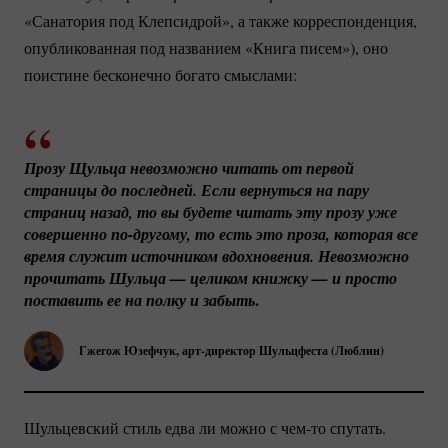
«Санатория под Клепсидрой», а также корреспонденция,
опубликованная под названием «Книга писем»), оно
поистине бесконечно богато смыслами:
Прозу Щульца невозможно читать от первой 
страницы до последней. Если вернуться на пару 
страниц назад, то вы будете читать эту прозу уже 
совершенно 
по-другому
, то есть это проза, которая все 
время служит источником вдохновения. Невозможно 
прочитать Шульца — целиком книжку — и просто 
.
поставить ее на полку и забыть
Гжегож Юзефчук,
арт-директор
Шульцфеста (Люблин)
Шульцевский стиль едва ли можно с
чем-то
спутать.