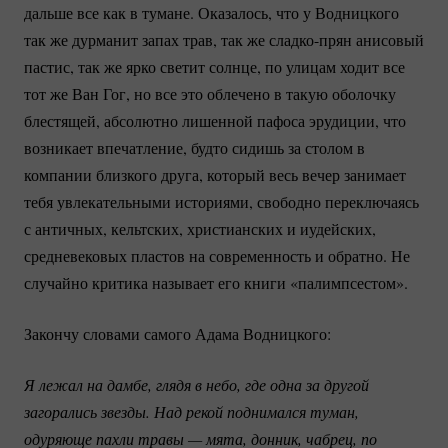
дальше все как в тумане. Оказалось, что у Водницкого
так же дурманит запах трав, так же
сладко-прян
анисовый
пастис, так же ярко светит солнце, по улицам ходит все
тот же Ван Гог, но все это облечено в такую оболочку
блестящей, абсолютно лишенной пафоса эрудиции, что
возникает впечатление, будто сидишь за столом в
компании близкого друга, который весь вечер занимает
тебя увлекательными историями, свободно переключаясь
с античных, кельтских, христианских и иудейских,
средневековых пластов на современность и обратно. Не
случайно критика называет его книги «палимпсестом».
Закончу словами самого Адама Водницкого:
Я лежал на дамбе, глядя в небо, где одна за другой 
загорались звезды. Над рекой поднимался туман, 
одуряюще пахли травы — мята, донник, чабрец, по 