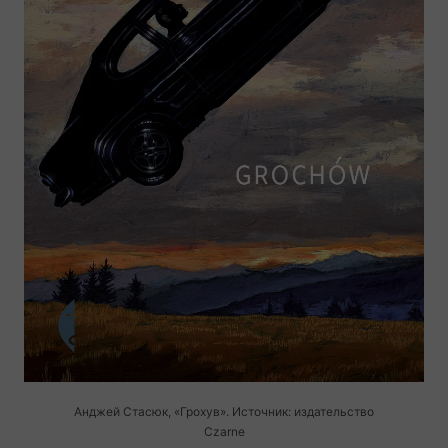
Анджей Стасюк, «Грохув». Источник: издательство
Czarne