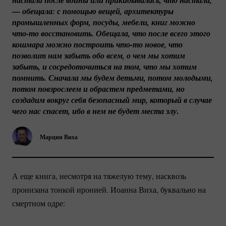
настала после войны или прикидывалась, что настала, 
— обещала: с помощью вещей, архитектуры 
промышленных форм, посуды, мебели, книг можно 
что-то
 восстановить. Обещала, что после всего этого 
кошмара можно построить 
что-то
 новое, что 
позволит нам забыть обо всем, о чем мы хотим 
забыть, и сосредоточиться на том, что мы хотим 
помнить. Сначала мы будем детьми, потом молодыми, 
потом повзрослеем и обрастем предметами, но 
создадим вокруг себя безопасный мир, который в случае 
.
чего нас спасет, ибо в нем не будет места злу
Марцин Виха
А еще книга, несмотря на тяжелую тему, насквозь
пронизана тонкой иронией. Иоанна Виха, буквально на
смертном одре: