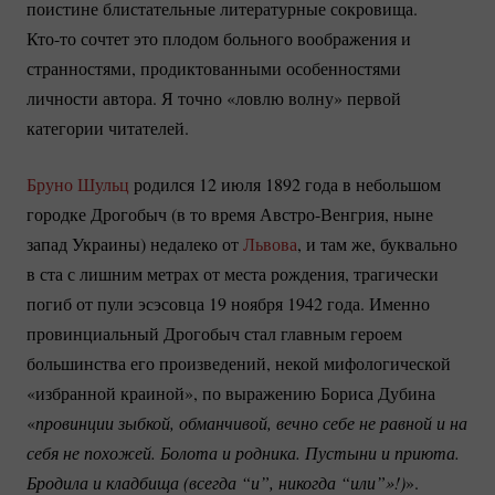
поистине блистательные литературные сокровища.
Кто-то
сочтет это плодом больного воображения и
странностями, продиктованными особенностями
личности автора. Я точно «ловлю волну» первой
категории читателей.
Бруно Шульц
родился 12 июля 1892 года в небольшом
городке Дрогобыч (в то время
Австро-Венгрия
, ныне
запад Украины) недалеко от
Львова
, и там же, буквально
в ста с лишним метрах от места рождения, трагически
погиб от пули эсэсовца 19 ноября 1942 года. Именно
провинциальный Дрогобыч стал главным героем
большинства его произведений, некой мифологической
«избранной краиной», по выражению Бориса Дубина
«
провинции зыбкой, обманчивой, вечно себе не равной и на 
себя не похожей. Болота и родника. Пустыни и приюта. 
Бродила и кладбища (всегда “и”, никогда “или”»!)
».