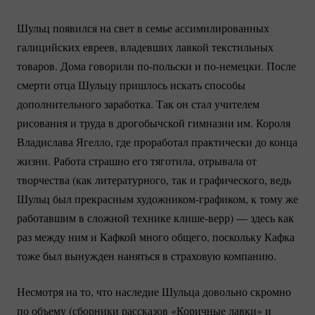
Шульц появился на свет в семье ассимилированных
галицийских евреев, владевших лавкой текстильных
товаров. Дома говорили
по-польски
и
по-немецки.
После
смерти отца Шульцу пришлось искать способы
дополнительного заработка. Так он стал учителем
рисования и труда в дрогобычской гимназии им. Короля
Владислава Ягелло, где проработал практически до конца
жизни. Работа страшно его тяготила, отрывала от
творчества (как литературного, так и графического, ведь
Шульц был прекрасным
художником-графиком
, к тому же
работавшим в сложной технике
клише-верр)
— здесь как
раз между ним и Кафкой много общего, поскольку Кафка
тоже был вынужден наняться в страховую компанию.
Несмотря на то, что наследие Шульца довольно скромно
по объему (сборники рассказов «Коричные лавки» и