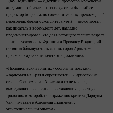
Адам Водницкий — художник, профессор Краковской
академии изобразительных искусств и бывший ее
проректор (впрочем, по совместительству превосходный
переводчик французской литературы) — дебютировал
как писатель в восемьдесят лет, наглядно
продемонстрировав, что для настоящего таланта возраст
— лишь условность. Франции и Провансу Водницкий
посвятил бо́льшую часть жизни, город Арль даже
присвоил ему звание почетного гражданина.
«Провансальский триптих» состоит из трех книг:
«Зарисовки из Арля и окрестностей», «Зарисовки из
страны Ок», «Арелат. Зарисовки из
не-места»
,
выходивших поочередно и составивших целостную
трилогию, в которой, по выражению критика Дариуша
Чаи, «путевые наблюдения сплавлены с
экзистенциальным опытом».