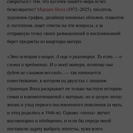
смириться с тем, что кусочек нашего мира исчез
безвозвратно?
Марцин Виха
(1972–2025), писатель,
художник-график
, дизайнер книжных обложек, плакатов
и логотипов, ищет ответы на эти вопросы, а за
отправную точку своих размышлений и воспоминаний
берет предметы из квартиры матери.
«
Это история о вещах. А еще о разговорах. То есть — о 
словах и предметах. И о моей матери, поэтому она 
будет не слишком веселой
», — так начинается
повествование, в котором на двухстах с лишним
страницах Виха раскрывает не только частную историю
семьи и взаимоотношений с матерью, но и целую эпоху:
жизнь и уход первого послевоенного поколения (и мать,
и отец родились в
1946-м).
Однако «эпоха» звучит
высокопарно и обобщенно, и если бы передо мной
поставили задачу выбрать эпитеты, хуже всего