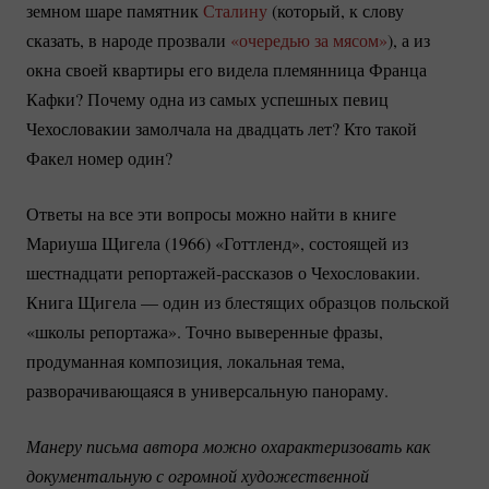
земном шаре памятник
Сталину
(который, к слову
сказать, в народе прозвали
«очередью за мясом»
), а из
окна своей квартиры его видела племянница Франца
Кафки? Почему одна из самых успешных певиц
Чехословакии замолчала на двадцать лет? Кто такой
Факел номер один?
Ответы на все эти вопросы можно найти в книге
Мариуша Щигела (1966) «Готтленд», состоящей из
шестнадцати
репортажей-рассказов
о Чехословакии.
Книга Щигела — один из блестящих образцов польской
«школы репортажа». Точно выверенные фразы,
продуманная композиция, локальная тема,
разворачивающаяся в универсальную панораму.
Манеру письма автора можно охарактеризовать как 
документальную с огромной художественной 