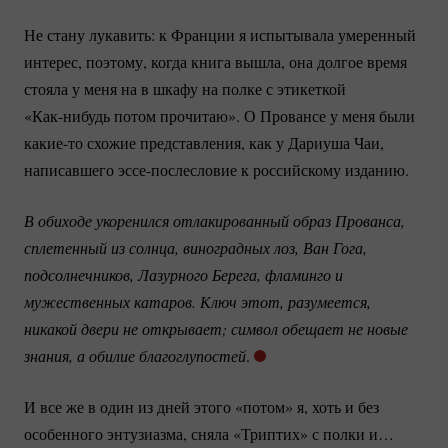
Не стану лукавить: к Франции я испытывала умеренный
интерес, поэтому, когда книга вышла, она долгое время
стояла у меня на в шкафу на полке с этикеткой
«Как-нибудь
потом прочитаю». О Провансе у меня были
какие-то
схожие представления, как у Дариуша Чаи,
написавшего
эссе-послесловие
к российскому изданию.
В обиходе укоренился отлакированный образ Прованса, 
сплетенный из солнца, виноградных лоз, Ван Гога, 
подсолнечников, Лазурного Берега, фламинго и 
мужественных катаров. Ключ этот, разумеется, 
никакой двери не открывает; символ обещает не новые 
знания, а обилие благоглупостей
.
И все же в один из дней этого «потом» я, хоть и без
особенного энтузиазма, сняла «Триптих» с полки и…