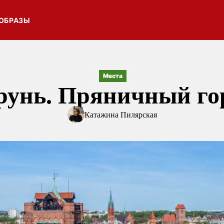
ОБРАЗЫ
Места
рунь. Пряничный го
Катажина Пилярская