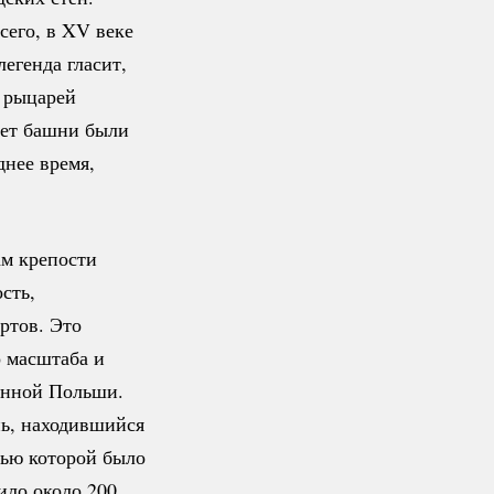
сего, в XV веке
легенда гласит,
з рыцарей
лет башни были
днее время,
м крепости
сть,
ртов. Это
 масштаба и
енной Польши.
нь, находившийся
лью которой было
ило около 200