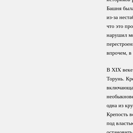
Башня была
из-за
нестаб
что это пр
нарушил мо
перестроен
впрочем, в
В XIX веке
Торунь. Кр
включающая
необыкнов
одна из кр
Крепость в
под власть
остановить