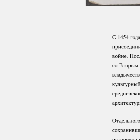
С 1454 год
присоедини
войне. Пос
со Вторым 
владычеств
культурный
средневеко
архитекту
Отдельного
сохранивши
историков 