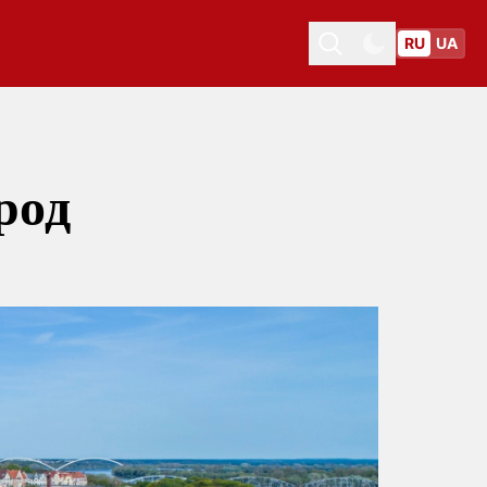
RU
UA
Toggle theme
Toggle theme
род