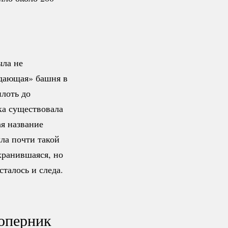
ыла не
дающая» башня в
плоть до
а существовала
ая название
ла почти такой
хранившаяся, но
сталось и следа.
оперник