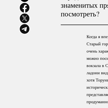
знаменитых пря
посмотреть?
Когда я вп
Старый гор
очень хара
можно поси
вокзала в С
ладони вид
хотя Торун
историческ
представля
продуманно