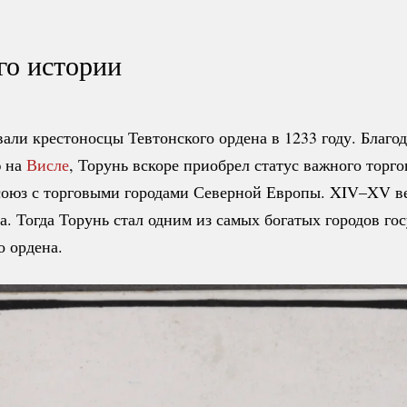
го истории
вали крестоносцы Тевтонского ордена в 1233 году. Благо
 на
Висле
, Торунь вскоре приобрел статус важного торго
союз с торговыми городами Северной Европы. XIV–XV в
та. Тогда Торунь стал одним из самых богатых городов го
о ордена.