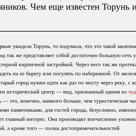
ников. Чем еще известен Торунь и
ервые увидела Торунь, то подумала, что это такой мален
од так же представляет собой достаточно большую сеть у
ктерной кирпичной застройкой. Через него так же протек
деть на ее берегу или погулять по набережной. От желе
тарый город нужно идти как раз по мосту через реку, с к
ен исторический центр — вид, признанный одним из
чу
ь — это, конечно, намного больше, чем туристическая час
ими памятниками, для гостей города, безусловно, именно
ет главный интерес. Она производит впечатление ухожен
й, а кроме того — полна достопримечательностей.