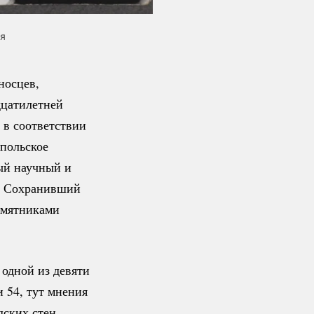
я
носцев,
дцатилетней
 в соответствии
 польское
ый научный и
ы. Сохранивший
амятниками
 одной из девяти
 54, тут мнения
дских стен.