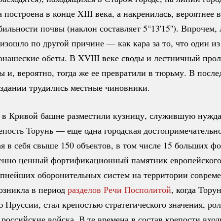
 построена в конце XIII века, а накренилась, вероятнее в
ильности почвы (наклон составляет 5°13'15''). Впрочем, 
оизошло по другой причине — как кара за то, что один и
нашеские обеты. В XVIII веке своды и лестничный про
ы и, вероятно, тогда же ее превратили в тюрьму. В после
 здании трудились местные чиновники.
 в Кривой башне разместили кузницу, служившую нужда
епость Торунь — еще одна городская достопримечательно
 в себя свыше 150 объектов, в том числе 15 больших фо
енно ценный фортификационный памятник европейского
упнейших оборонительных систем на территории соврем
озникла в период
разделов Речи Посполитой
, когда Тору
ю Пруссии, стал крепостью стратегического значения, ро
 российские войска. В те времена в состав крепости вход