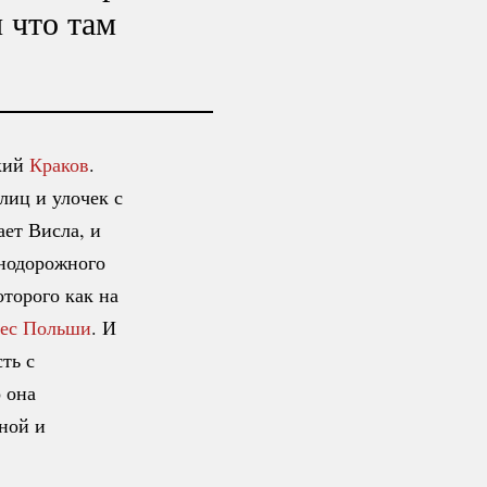
 что там
ький
Краков
.
лиц и улочек с
ает Висла, и
знодорожного
оторого как на
дес Польши
. И
ть с
 она
ной и