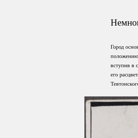
Немно
Город осно
положению
вступив в 
его расцве
Тевтонског