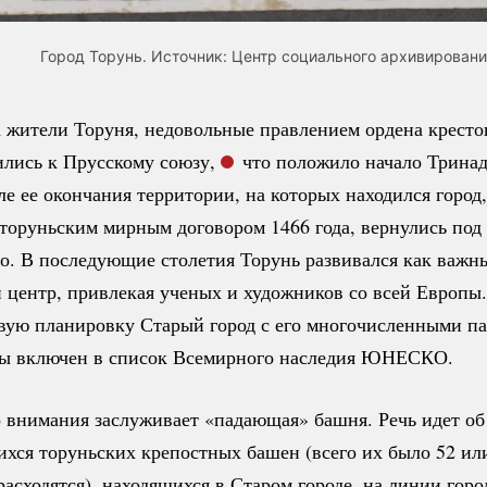
Город Торунь. Источник: Центр социального архивировани
а жители Торуня, недовольные правлением ордена кресто
лись к Прусскому союзу,
что положило начало Трина
ле ее окончания территории, на которых находился город,
торуньским мирным договором 1466 года, вернулись под
о. В последующие столетия Торунь развивался как важн
 центр, привлекая ученых и художников со всей Европ
вую планировку Старый город с его многочисленными п
ры включен в список Всемирного наследия ЮНЕСКО.
 внимания заслуживает «падающая» башня. Речь идет об
хся торуньских крепостных башен (всего их было 52 или
расходятся), находящихся в Старом городе, на линии горо