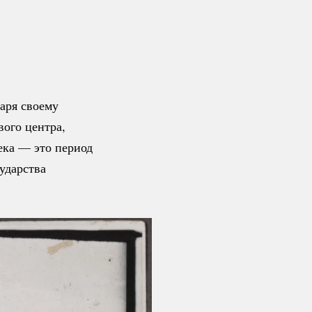
даря своему
вого центра,
ека — это период
сударства