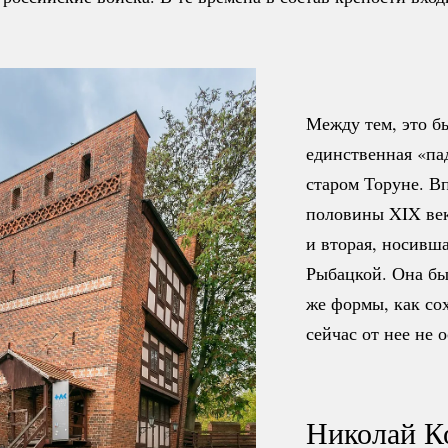
Между тем, это б
единственная «па
старом Торуне. В
половины XIX век
и вторая, носивш
Рыбацкой. Она бы
же формы, как со
сейчас от нее не о
Николай К