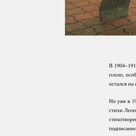
В 1904–191
плохо, осо
остался на 
Но уже в 1
стихи Леоп
стихотворе
подписанн