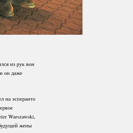
лся из рук вон
и он даже
ел на эсперанто
ервое
ier Warszawski,
будущей жены