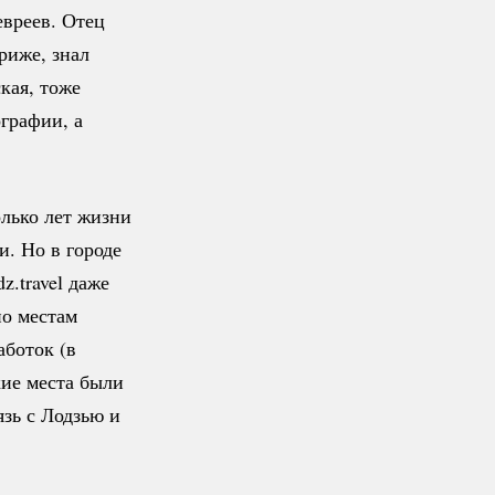
евреев. Отец
риже, знал
кая, тоже
графии, а
олько лет жизни
и. Но в городе
z.travel даже
по местам
аботок (в
кие места были
язь с Лодзью и