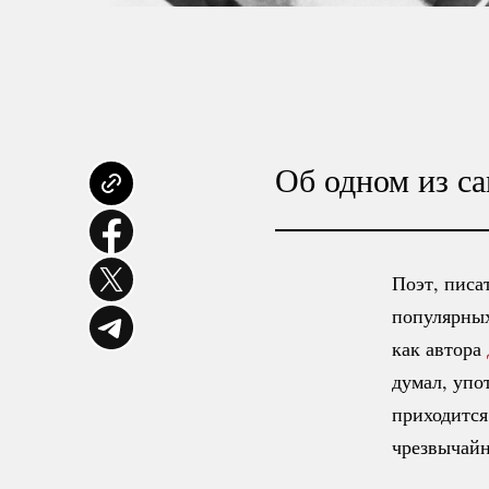
Об одном из са
Поэт, писа
популярных
как автора
думал, упо
приходится
чрезвычайн