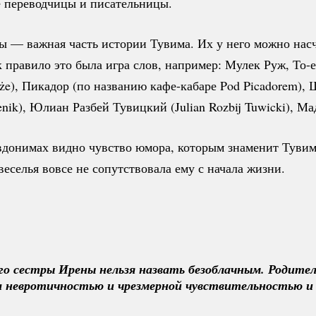
е переводчицы и писательницы.
 — важная часть истории Тувима. Их у него можно насч
к правило это была игра слов, например: Мулек Руж,
То-е
że)
, Пикадор (по названию
кафе-кабаре
Pod Picadorem),
renik), Юлиан Разбей Тувицкий (Julian Rozbij Tuwicki), М
вдонимах видно чувство юмора, которым знаменит Тувим
веселья вовсе не сопутствовала ему с начала жизни.
о сестры Ирены нельзя назвать безоблачным. Родители
а невротичностью и чрезмерной чувствительностью и с