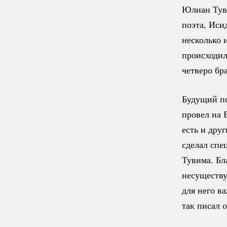
Юлиан Тув
поэта, Иси
несколько 
происходил
четверо бр
Будущий по
провел на 
есть и друг
сделал спе
Тувима. Бл
несуществу
для него в
так писал о