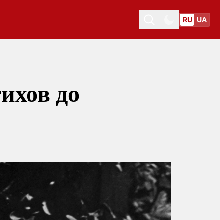
RU
UA
Toggle theme
Toggle theme
ихов до