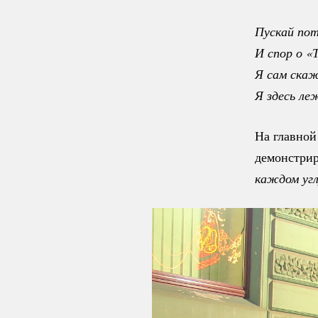
Пускай пот
И спор о «
Я сам скаж
Я здесь ле
На главной
демонстри
каждом уг