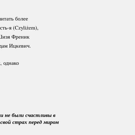
итать более
сть-я
(Czyliżem),
 Шизя Френик
адам Ицкевич.
, однако
 не были счастливы в 
вой страх перед миром 