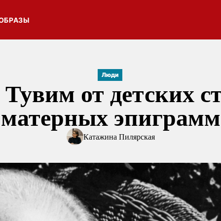
ОБРАЗЫ
Люди
Тувим от детских ст
матерных эпиграмм
Катажина Пилярская