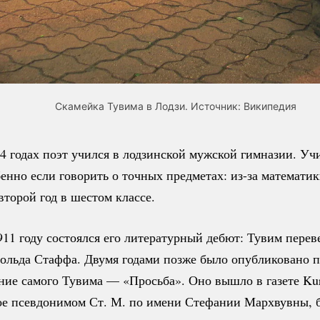
Скамейка Тувима в Лодзи. Источник: Википедия
4 годах поэт учился в лодзинской мужской гимназии. Учи
бенно если говорить о точных предметах:
из-за
математик
второй год в шестом классе.
911 году состоялся его литературный дебют: Тувим перев
ольда Стаффа. Двумя годами позже было опубликовано п
ние самого Тувима — «Просьба». Оно вышло в газете Kur
ое псевдонимом Ст. М. по имени Стефании Мархвувны, 