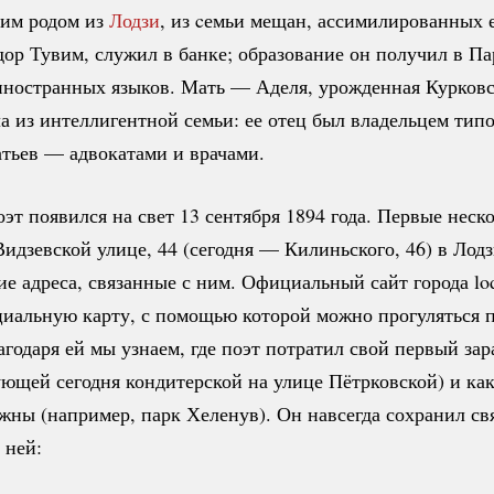
им родом из
Лодзи
, из cемьи мещан, ассимилированных 
дор Тувим, служил в банке; образование он получил в Па
иностранных языков. Мать — Аделя, урожденная Курковс
а из интеллигентной семьи: ее отец был владельцем типо
атьев — адвокатами и врачами.
эт появился на свет 13 сентября 1894 года. Первые неск
Видзевской улице, 44 (сегодня — Килиньского, 46) в Лодз
ие адреса, связанные с ним. Официальный сайт города lod
циальную карту, с помощью которой можно прогуляться 
агодаря ей мы узнаем, где поэт потратил свой первый зар
ющей сегодня кондитерской на улице Пётрковской) и ка
ажны (например, парк Хеленув). Он навсегда сохранил св
 ней: