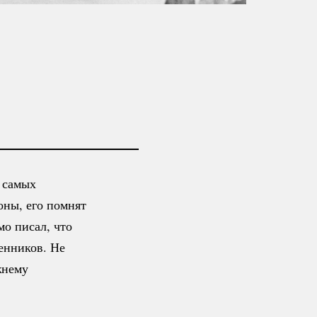
з самых
оны, его помнят
мо писал, что
енников. Не
жнему