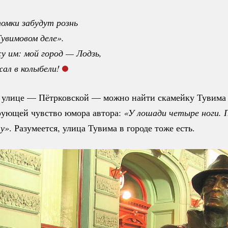
омки забудут рознь
Тувимовом деле».
у им: мой город — Лодзь,
жал в колыбели! 
 улице — Пётрковской — можно найти скамейку Тувима 
рующей чувство юмора автора:
«У лошади четыре ноги. П
лу»
. Разумеется, улица Тувима в городе тоже есть.