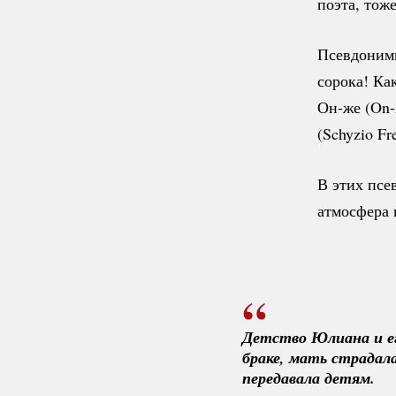
поэта, тож
Псевдонимы
сорока! Ка
Он-же
(On-
(Schyzio F
В этих псе
атмосфера 
Детство Юлиана и ег
браке, мать страдал
передавала детям. 