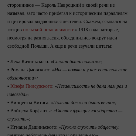
сторонников — Кароль Навроцкий в своей речи не
называл, зато часто прибегал к историческим параллелям
и цитировал выдающихся деятелей. Скажем, ссылался на
«отцов
польской независимости
» 1918 года, которые,
несмотря на разногласия, объединились вокруг идеи
свободной Польши. А еще в речи звучали цитаты:
▪ Леха Качиньского:
«Стоит быть поляком»;
▪ Романа Дмовского:
«Мы — поляки и у нас есть польские 
обязанности»;
▪
Юзефа Пилсудского
:
«Независимость не дана нам раз и 
навсегда»;
▪ Винценты Витоса:
«Польша должна быть вечно»;
▪ Войцеха Корфанты:
«Главная функция государства — 
служить»;
▪ Игнацы Дашиньского:
«Нужно служить обществу, 
тяжело работать для него и слушать его»;