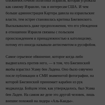
ближневосточной политики Израиля, которая угрожала
как самому Израилю, так и интересам США. И чем
больше администрация Картера давила на израильские
власти, тем острее становилась критика Бжезинского.
Высказывались даже предположения, что его убеждения
в отношении Израиля связаны с польским
происхождением и принадлежностью к католицизму,
потому его иногда называли антисемитом и русофобом.
Самое серьезное обвинение, которое
когда-либо
выдвигалось против него, — в том, что Бжезинский
якобы взрастил Усаму бен Ладена. Оно было озвучено
после публикации в СМИ знаменитой фотографии, на
которой Бжезинский принимает карабин из рук
моджахеда. Бойцом этим, как утверждалось, был Усама
бен Ладен. На самом же деле это другой человек, лишь
внешне похожий на лидера
«Аль-Каиды».