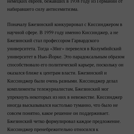
немецких евреев, бежавших в 1938 году из Германии от
набиравшего силу антисемитизма.
Поначалу Бжезинский конкурировал с Киссинджером в
научной сфере. В 1959 году именно Киссинджер, а не
Бжезинский стал профессором Гарвардского
университета. Тогда «Збиг» перевелся в Колумбийский
университет в
Нью-Йорке.
Это парадоксальным образом
способствовало его политической карьере, поскольку он
оказался ближе к центрам власти. Бжезинский и
Киссинджер были очень разными. Киссинджер делал
комплименты тележурналистам, Бжезинский мог
упрекнуть некоторых из них в невежестве. Киссинджер
иногда высказывался настолько туманно, что было не
совсем понятно, какое решение он поддерживает.
Бжезинский четко формулировал каждое предложение.
Киссинджер пренебрежительно относился к