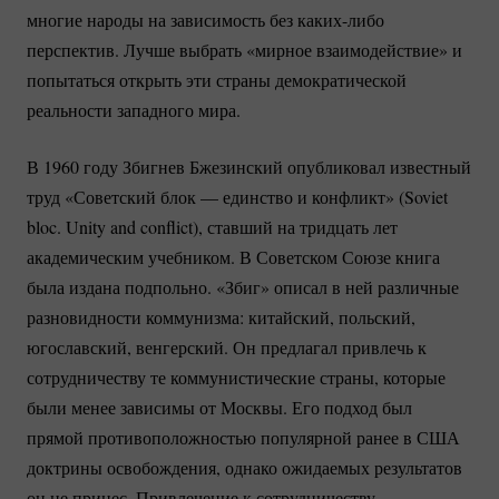
многие народы на зависимость без
каких-либо
перспектив. Лучше выбрать «мирное взаимодействие» и
попытаться открыть эти страны демократической
реальности западного мира.
В 1960 году Збигнев Бжезинский опубликовал известный
труд «Советский блок — единство и конфликт» (Soviet
bloc. Unity and conflict), ставший на тридцать лет
академическим учебником. В Советском Союзе книга
была издана подпольно. «Збиг» описал в ней различные
разновидности коммунизма: китайский, польский,
югославский, венгерский. Он предлагал привлечь к
сотрудничеству те коммунистические страны, которые
были менее зависимы от Москвы. Его подход был
прямой противоположностью популярной ранее в США
доктрины освобождения, однако ожидаемых результатов
он не принес. Привлечение к сотрудничеству