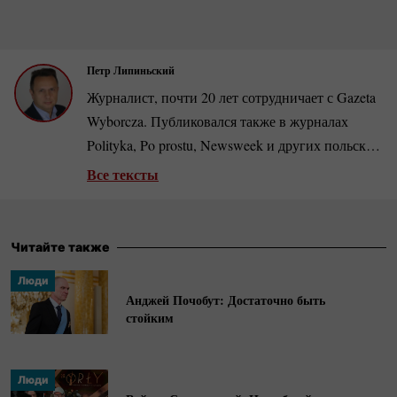
Петр Липиньский
Журналист, почти 20 лет сотрудничает с Gazeta
Wyborcza. Публиковался также в журналах
Polityka, Po prostu, Newsweek и других польских
и зарубежных изданиях. Автор документальных
Все тексты
фильмов. Занимается периодом
коммунистической власти в Польше, автор книг
«Берут. Когда партия была богом», «Абсудры
Читайте также
ПНР» и др. Номинант нескольких
Люди
журналистских премий, включен в список ста
Анджей Почобут: Достаточно быть
лучших польских репортеров.
стойким
Люди