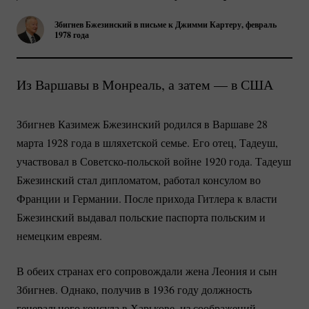
Збигнев Бжезинский в письме к Джимми Картеру, февраль
1978 года
Из Варшавы в Монреаль, а затем — в США
Збигнев Казимеж Бжезинский родился в Варшаве 28
марта 1928 года в шляхетской семье. Его отец, Тадеуш,
участвовал в
Советско-польской
войне 1920 года. Тадеуш
Бжезинский стал дипломатом, работал консулом во
Франции и Германии. После прихода Гитлера к власти
Бжезинский выдавал польские паспорта польским и
немецким евреям.
В обеих странах его сопровождали жена Леония и сын
Збигнев. Однако, получив в 1936 году должность
генерального консула в Харькове, из соображений