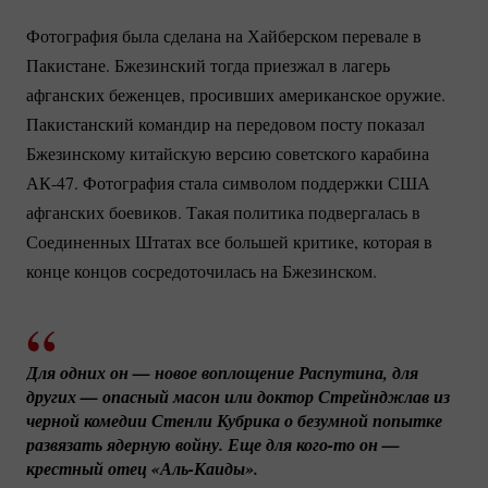
Фотография была сделана на Хайберском перевале в
Пакистане. Бжезинский тогда приезжал в лагерь
афганских беженцев, просивших американское оружие.
Пакистанский командир на передовом посту показал
Бжезинскому китайскую версию советского карабина
АК-47.
Фотография стала символом поддержки США
афганских боевиков. Такая политика подвергалась в
Соединенных Штатах все большей критике, которая в
конце концов сосредоточилась на Бжезинском.
Для одних он — новое воплощение Распутина, для 
других — опасный масон или доктор Стрейнджлав из 
черной комедии Стенли Кубрика о безумной попытке 
развязать ядерную войну. Еще для 
кого-то
 он — 
крестный отец 
«Аль-Каиды».