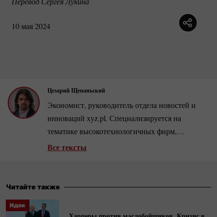
Перевод Сергея Лукина
10 мая 2024
Цезарий Щепаньский
Экономист, руководитель отдела новостей и
инноваций xyz.pl. Специализируется на
тематике высокотехнологичных фирм,
розничной торговли и рынка недвижимости.
Все тексты
Автор нескольких сотен аналитических статей
и интервью с ведущими бизнесменами и
экономистами.
Читайте также
Идеи
Харцеры против маслобойщиков. Кризис в