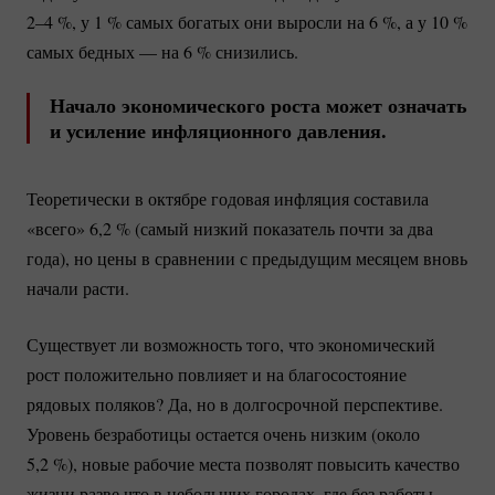
2–4 %
, у
1 %
самых богатых они выросли на
6 %
, а у
10 %
самых бедных — на
6 %
снизились.
Начало экономического роста может означать
и усиление инфляционного давления.
Теоретически в октябре годовая инфляция составила
«всего» 6,
2 %
(самый низкий показатель почти за два
года), но цены в сравнении с предыдущим месяцем вновь
начали расти.
Существует ли возможность того, что экономический
рост положительно повлияет и на благосостояние
рядовых поляков? Да, но в долгосрочной перспективе.
Уровень безработицы остается очень низким (около
5,
2 %
), новые рабочие места позволят повысить качество
жизни разве что в небольших городах, где без работы