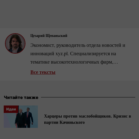
Цезарий Щепаньский
Экономист, руководитель отдела новостей и
инноваций xyz.pl. Специализируется на
тематике высокотехнологичных фирм,
розничной торговли и рынка недвижимости.
Все тексты
Автор нескольких сотен аналитических статей
и интервью с ведущими бизнесменами и
экономистами.
Читайте также
Идеи
Харцеры против маслобойщиков. Кризис в
партии Качиньского