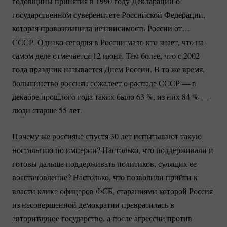
годовщины принятия в 1990 году Декларации о
государственном суверенитете Российской Федерации,
которая провозглашала независимость России от…
СССР. Однако сегодня в России мало кто знает, что на
самом деле отмечается 12 июня. Тем более, что с 2002
года праздник называется Днем России. В то же время,
большинство россиян сожалеет о распаде СССР — в
декабре прошлого года таких было
63 %
, из них
84 %
—
люди старше 55 лет.
Почему же россияне спустя 30 лет испытывают такую
ностальгию по империи? Настолько, что поддерживали и
готовы дальше поддерживать политиков, сулящих ее
восстановление? Настолько, что позволили прийти к
власти клике офицеров ФСБ, стараниями которой Россия
из несовершенной демократии превратилась в
авторитарное государство, а после агрессии против