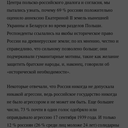
Центра
польско-российского
диалога и согласия, мы
пытались узнать, почему
69 %
россиян положительно
оценило аннексию Екатериной II земель нынешней
Украины и Беларуси во время разделов Польши.
Респонденты ссылались на якобы историческое право
России на древнерусские земли; по их мнению, честно и
справедливо, что сильному позволено больше; они
подчеркивали гуманитарные мотивы, такие как желание
защитить братские народы, и, наконец, говорили об
«исторической необходимости».
Некоторые отвечали, что Россия никогда не допускала
никакой агрессии, ведь российское государство никогда
не было агрессором и не может им быть. Еще большее
число,
73 %
почти в один голос одобряло или
оправдывало агрессию 17 сентября 1939 года. И только
12 %
россиян (
26 %
среди лиц моложе 24 лет) солидарны