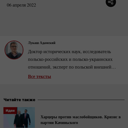
06 апреля 2022
Лукаш Адамский
Доктор исторических наук, исследователь
польско-российских
и
польско-украинских
отношений, эксперт по польской внешней
политике, заместитель директора Центра
Все тексты
диалога имени Юлиуша Мерошевского.
Читайте также
Идеи
Харцеры против маслобойщиков. Кризис в
партии Качиньского